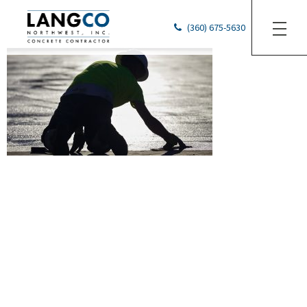
160820_032
(360) 675-5630